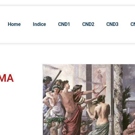
Home
Indice
CND1
CND2
CND3
C
EMA