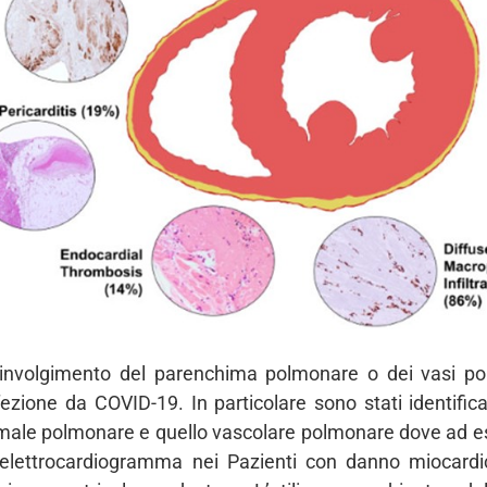
coinvolgimento del parenchima polmonare o dei vasi po
zione da COVID-19. In particolare sono stati identificat
imale polmonare e quello vascolare polmonare dove ad ess
L’elettrocardiogramma nei Pazienti con danno miocar