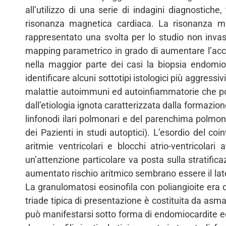
all’utilizzo di una serie di indagini diagnostich
risonanza magnetica cardiaca. La risonanza mag
rappresentato una svolta per lo studio non invas
mapping parametrico in grado di aumentare l’accu
nella maggior parte dei casi la biopsia endomioc
identificare alcuni sottotipi istologici più aggress
malattie autoimmuni ed autoinfiammatorie che po
dall’etiologia ignota caratterizzata dalla formazion
linfonodi ilari polmonari e del parenchima polmon
dei Pazienti in studi autoptici). L’esordio del co
aritmie ventricolari e blocchi atrio-ventricolar
un’attenzione particolare va posta sulla stratifica
aumentato rischio aritmico sembrano essere il lat
La granulomatosi eosinofila con poliangioite era 
triade tipica di presentazione è costituita da asma,
può manifestarsi sotto forma di endomiocardite ed 