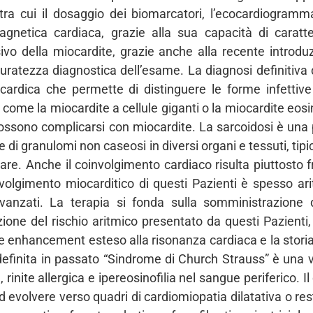
e, tra cui il dosaggio dei biomarcatori, l’ecocardiogram
netica cardiaca, grazie alla sua capacità di caratter
ivo della miocardite, grazie anche alla recente introdu
ratezza diagnostica dell’esame. La diagnosi definitiva d
ardica che permette di distinguere le forme infettive 
ivi come la miocardite a cellule giganti o la miocardite eo
ssono complicarsi con miocardite. La sarcoidosi è una 
e di granulomi non caseosi in diversi organi e tessuti, tipi
are. Anche il coinvolgimento cardiaco risulta piuttosto 
involgimento miocarditico di questi Pazienti è spesso ari
i avanzati. La terapia si fonda sulla somministrazione d
zione del rischio aritmico presentato da questi Pazienti, 
e enhancement esteso alla risonanza cardiaca e la stori
definita in passato “Sindrome di Church Strauss” è una v
 rinite allergica e ipereosinofilia nel sangue periferico. 
evolvere verso quadri di cardiomiopatia dilatativa o rest