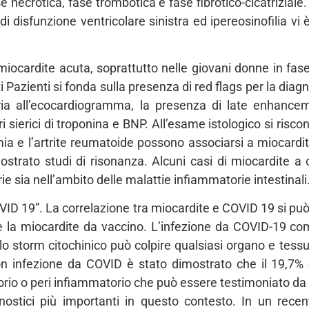
ase necrotica, fase trombotica e fase fibrotico-cicatriziale.
disfunzione ventricolare sinistra ed ipereosinofilia vi è
ocardite acuta, soprattutto nelle giovani donne in fase
ti Pazienti si fonda sulla presenza di red flags per la dia
aria all’ecocardiogramma, la presenza di late enhance
i sierici di troponina e BNP. All’esame istologico si risc
e l’artrite reumatoide possono associarsi a miocardit
rato studi di risonanza. Alcuni casi di miocardite a ce
ie sia nell’ambito delle malattie infiammatorie intestinali
VID 19”. La correlazione tra miocardite e COVID 19 si può 
a e la miocardite da vaccino. L’infezione da COVID-19 c
 storm citochinico può colpire qualsiasi organo e tessu
on infezione da COVID è stato dimostrato che il 19,7% 
o o peri infiammatorio che può essere testimoniato da u
nostici più importanti in questo contesto. In un recen