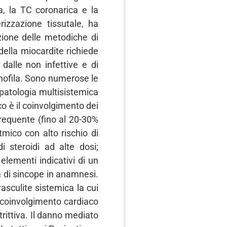
ma, la TC coronarica e la
izzazione tissutale, ha
zione delle metodiche di
ella miocardite richiede
dalle non infettive e di
sinofila. Sono numerose le
patologia multisistemica
co è il coinvolgimento dei
frequente (fino al 20-30%
tmico con alto rischio di
i steroidi ad alte dosi;
elementi indicativi di un
a di sincope in anamnesi.
asculite sistemica la cui
Il coinvolgimento cardiaco
rittiva. Il danno mediato