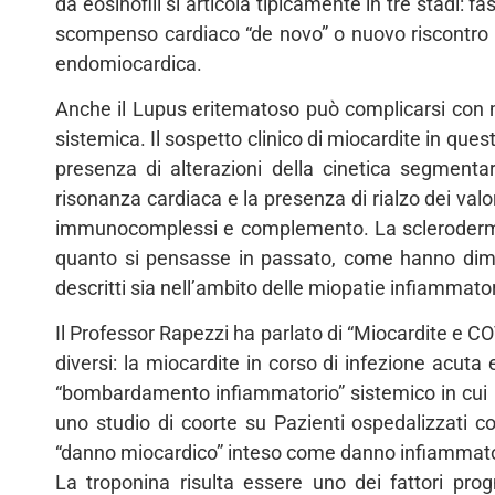
da eosinofili si articola tipicamente in tre stadi: f
scompenso cardiaco “de novo” o nuovo riscontro di 
endomiocardica.
Anche il Lupus eritematoso può complicarsi con mi
sistemica. Il sospetto clinico di miocardite in ques
presenza di alterazioni della cinetica segment
risonanza cardiaca e la presenza di rialzo dei valor
immunocomplessi e complemento. La sclerodermia 
quanto si pensasse in passato, come hanno dimost
descritti sia nell’ambito delle miopatie infiammator
Il Professor Rapezzi ha parlato di “Miocardite e CO
diversi: la miocardite in corso di infezione acut
“bombardamento infiammatorio” sistemico in cui lo
uno studio di coorte su Pazienti ospedalizzati c
“danno miocardico” inteso come danno infiammatori
La troponina risulta essere uno dei fattori prog