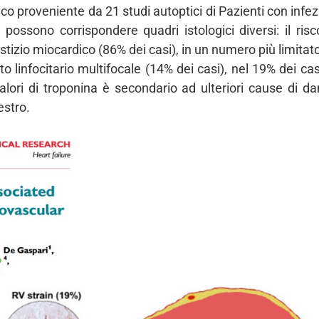
dico proveniente da 21 studi autoptici di Pazienti con inf
a possono corrispondere quadri istologici diversi: il ris
stizio miocardico (86% dei casi), in un numero più limitat
to linfocitario multifocale (14% dei casi), nel 19% dei ca
i valori di troponina è secondario ad ulteriori cause di
estro.