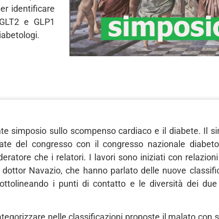
er identificare
 SGLT2 e GLP1
iabetologi.
te simposio sullo scompenso cardiaco e il diabete. Il s
date del congresso con il congresso nazionale diabeto
eratore che i relatori. I lavori sono iniziati con relazio
e il dottor Navazio, che hanno parlato delle nuove classi
ttolineando i punti di contatto e le diversità dei du
categorizzare nelle classificazioni proposte il malato co