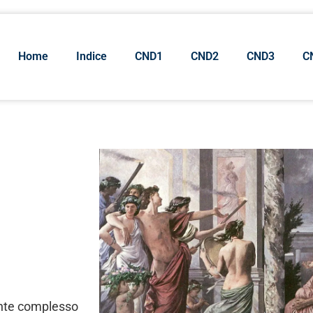
Home
Indice
CND1
CND2
CND3
C
ente complesso