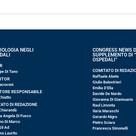
IOLOGIA NEGLI
CONGRESS NEWS D
DALI
SUPPLEMENTO DI 
OSPEDALI”
R
COMITATO DI REDAZI
pe Di Tano
Raffaele Abete
ITOR
Giulio Balestrieri
 Iacovoni
Emilia D’Elia
TORE RESPONSABILE
Davide De Nardo
Chiatto
Giovanna Di Giannuario
ATO DI REDAZIONE
Raul Limonta
Chiarandà
Ilaria Maraschi
ia Angela Di Fusco
Gerardo Nigro
o Di Marco
Pietro Sciara
Gil Ad
Francesca Simonelli
na Laurito