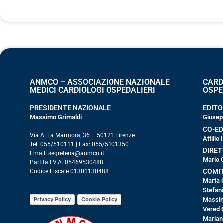
ANMCO – ASSOCIAZIONE NAZIONALE
CARD
MEDICI CARDIOLOGI OSPEDALIERI
OSPE
PRESIDENTE NAZIONALE
EDITO
Massimo Grimaldi
Giusep
CO-ED
Via A. La Marmora, 36 – 50121 Firenze
Attilio
Tel: 055/510111 | Fax: 055/5101350
DIRET
Email: segreteria@anmco.it
Mario 
Partita I.V.A. 05469530488
COMIT
Codice Fiscale 01301130488
Marta 
Stefan
Privacy Policy
Cookie Policy
Massim
Vered 
Marian