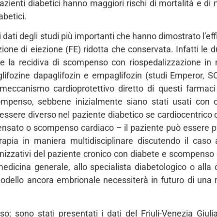
pazienti diabetici hanno maggiori rischi di mortalità e di
abetici.
 dati degli studi più importanti che hanno dimostrato l’effi
one di eiezione (FE) ridotta che conservata. Infatti le du
à e la recidiva di scompenso con riospedalizzazione in
 le glifozine dapaglifozin e empaglifozin (studi Emperor
un meccanismo cardioprotettivo diretto di questi farm
compenso, sebbene inizialmente siano stati usati con 
essere diverso nel paziente diabetico se cardiocentrico o
nsato o scompenso cardiaco – il paziente può essere pr
terapia in maniera multidisciplinare discutendo il caso 
anizzativi del paziente cronico con diabete e scompenso 
edicina generale, allo specialista diabetologico o alla ca
modello ancora embrionale necessiterà in futuro di una r
o; sono stati presentati i dati del Friuli-Venezia Giuli