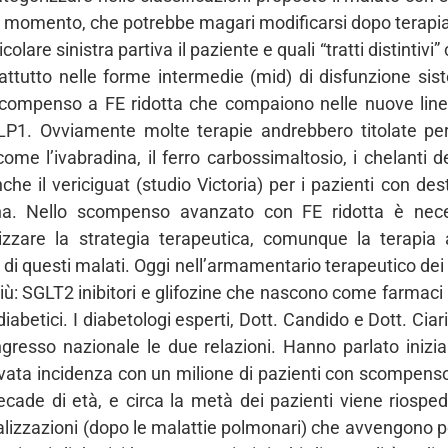
erto momento, che potrebbe magari modificarsi dopo terap
olare sinistra partiva il paziente e quali “tratti distintivi
ttutto nelle forme intermedie (mid) di disfunzione sisto
o scompenso a FE ridotta che compaiono nelle nuove line
LP1. Ovviamente molte terapie andrebbero titolate per 
 come l’ivabradina, il ferro carbossimaltosio, i chelanti 
he il vericiguat (studio Victoria) per i pazienti con dest
ina. Nello scompenso avanzato con FE ridotta è nec
timizzare la strategia terapeutica, comunque la terapia
di questi malati. Oggi nell’armamentario terapeutico de
più: SGLT2 inibitori e glifozine che nascono come farmaci 
betici. I diabetologi esperti, Dott. Candido e Dott. Ciari
esso nazionale le due relazioni. Hanno parlato inizia
evata incidenza con un milione di pazienti con scompens
cade di età, e circa la metà dei pazienti viene riospe
zzazioni (dopo le malattie polmonari) che avvengono per