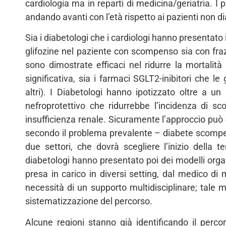
cardiologia ma in reparti di medicina/geriatria. I 
andando avanti con l’età rispetto ai pazienti non di
Sia i diabetologi che i cardiologi hanno presentato i
glifozine nel paziente con scompenso sia con frazi
sono dimostrate efficaci nel ridurre la mortalit
significativa, sia i farmaci SGLT2-inibitori che
altri). I Diabetologi hanno ipotizzato oltre a 
nefroprotettivo che ridurrebbe l’incidenza di s
insufficienza renale. Sicuramente l’approccio può 
secondo il problema prevalente – diabete scompe
due settori, che dovrà scegliere l’inizio della 
diabetologi hanno presentato poi dei modelli org
presa in carico in diversi setting, dal medico di m
necessità di un supporto multidisciplinare; tale 
sistematizzazione del percorso.
Alcune regioni stanno già identificando il percors