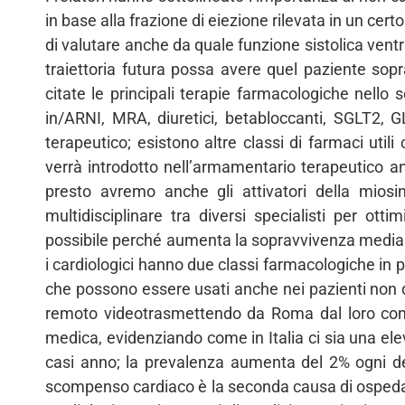
in base alla frazione di eiezione rilevata in un c
di valutare anche da quale funzione sistolica ventric
traiettoria futura possa avere quel paziente sopra
citate le principali terapie farmacologiche nell
in/ARNI, MRA, diuretici, betabloccanti, SGLT2, G
terapeutico; esistono altre classi di farmaci utili
verrà introdotto nell’armamentario terapeutico anc
presto avremo anche gli attivatori della mios
multidisciplinare tra diversi specialisti per ot
possibile perché aumenta la sopravvivenza media 
i cardiologici hanno due classi farmacologiche in 
che possono essere usati anche nei pazienti non dia
remoto videotrasmettendo da Roma dal loro congr
medica, evidenziando come in Italia ci sia una el
casi anno; la prevalenza aumenta del 2% ogni de
scompenso cardiaco è la seconda causa di ospedali