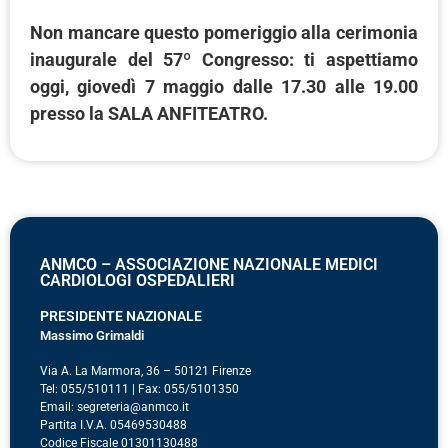
Non mancare questo pomeriggio alla cerimonia
inaugurale del 57º Congresso: ti aspettiamo
oggi, giovedì 7 maggio dalle 17.30 alle 19.00
presso la SALA ANFITEATRO.
ANMCO – ASSOCIAZIONE NAZIONALE MEDICI
CARDIOLOGI OSPEDALIERI
PRESIDENTE NAZIONALE
Massimo Grimaldi
Via A. La Marmora, 36 – 50121 Firenze
Tel: 055/510111 | Fax: 055/5101350
Email: segreteria@anmco.it
Partita I.V.A. 05469530488
Codice Fiscale 01301130488