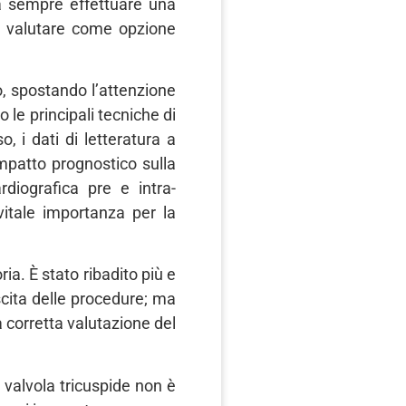
na sempre effettuare una
o e valutare come opzione
o, spostando l’attenzione
 le principali tecniche di
, i dati di letteratura a
impatto prognostico sulla
rdiografica pre e intra-
vitale importanza per la
ia. È stato ribadito più e
uscita delle procedure; ma
na corretta valutazione del
 valvola tricuspide non è