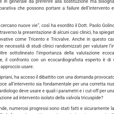
ca è in generale da preferire alla sostituzione ma bisog
 riparativa che possono portare a failure dell’intervent
 cercano nuove vie”, così ha esordito il Dott. Paolo Golin
raverso la presentazione di alcuni casi clinici, ha spiegato
novative come Tricento e Tricvalve. Anche in questo caso
te necessità di studi clinici randomizzati per valutare l’
oltre sottolineato l’importanza della valutazione ecoca
e, il confronto con un ecocardiografista esperto è di 
i approccio usare.
ipriani, ha acceso il dibattito con una domanda provocator
recoce all’intervento sia fondamentale per una corretta ri
 cardiologo deve usare e quali i parametri e i cut-off per u
azione ad intervento isolato della valvola tricuspide?
e, numerosi progressi sono stati fatti e sicuramente la