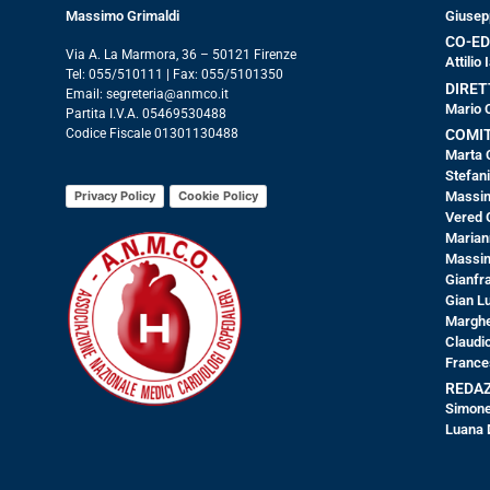
Massimo Grimaldi
Giusep
CO-ED
Via A. La Marmora, 36 – 50121 Firenze
Attilio
Tel: 055/510111 | Fax: 055/5101350
DIRET
Email: segreteria@anmco.it
Mario 
Partita I.V.A. 05469530488
COMIT
Codice Fiscale 01301130488
Marta 
Stefan
Privacy Policy
Cookie Policy
Massim
Vered 
Marian
Massim
Gianfr
Gian Lu
Margher
Claudio
France
REDA
Simone
Luana D