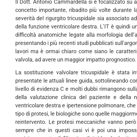
Il Dott. Antonio Cammardella si è focalizzato su a
concetto importante, ribadito più volte durante 
severità del rigurgito tricuspidale sia associato
della funzione ventricolare destra. L’IT è quindi 
difficoltà anatomiche legate alla morfologia dell’a
presentando i più recenti studi pubblicati sull’argom
lavori ma è ormai chiaro come siano le caratteris
valvola, ad avere un maggior impatto prognostico. La
La sostituzione valvolare tricuspidale è stata 
presentate le attuali linee guida, sottolineando co
livello di evidenza C e molti dubbi rimangono sull
della valutazione clinica del paziente e della 
ventricolare destra e ipertensione polmonare, che
tipo di protesi, le biologiche sono quelle maggiorme
reintervento. Le protesi meccaniche vanno però v
sempre che in questi casi vi è poi una impossi