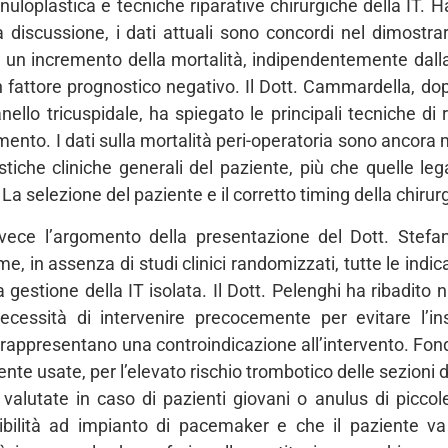
nuloplastica e tecniche riparative chirurgiche della IT. 
la discussione, i dati attuali sono concordi nel dimostr
 ad un incremento della mortalità, indipendentemente da
un fattore prognostico negativo. Il Dott. Cammardella, d
nello tricuspidale, ha spiegato le principali tecniche di 
ento. I dati sulla mortalità peri-operatoria sono ancora mol
tiche cliniche generali del paziente, più che quelle leg
 selezione del paziente e il corretto timing della chirurg
invece l’argomento della presentazione del Dott. Stef
me, in assenza di studi clinici randomizzati, tutte le ind
a gestione della IT isolata. Il Dott. Pelenghi ha ribadit
necessità di intervenire precocemente per evitare l’i
 rappresentano una controindicazione all’intervento. Fon
nte usate, per l’elevato rischio trombotico delle sezioni de
alutate in caso di pazienti giovani o anulus di piccol
bilità ad impianto di pacemaker e che il paziente va