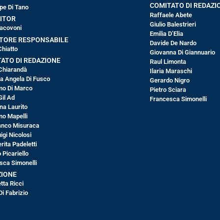
COMITATO DI REDAZI
pe Di Tano
Raffaele Abete
ITOR
Giulio Balestrieri
 Iacovoni
Emilia D’Elia
TORE RESPONSABILE
Davide De Nardo
Chiatto
Giovanna Di Giannuario
ATO DI REDAZIONE
Raul Limonta
Chiarandà
Ilaria Maraschi
ia Angela Di Fusco
Gerardo Nigro
o Di Marco
Pietro Sciara
Gil Ad
Francesca Simonelli
na Laurito
o Mapelli
anco Misuraca
igi Nicolosi
ita Padeletti
 Picariello
sca Simonelli
ZIONE
tta Ricci
i Fabrizio