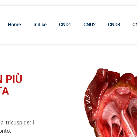
Home
Indice
CND1
CND2
CND3
C
 PIÙ
TA
a tricuspide: i
onto.