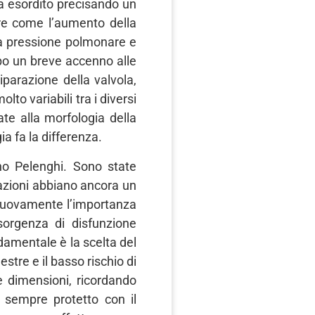
Ha esordito precisando un
are come l’aumento della
lla pressione polmonare e
opo un breve accenno alle
riparazione della valvola,
to variabili tra i diversi
ate alla morfologia della
ia fa la differenza.
ano Pelenghi. Sono state
icazioni abbiano ancora un
o nuovamente l’importanza
nsorgenza di disfunzione
damentale è la scelta del
stre e il basso rischio di
e dimensioni, ricordando
 sempre protetto con il