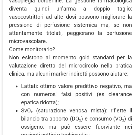
vasoplegia borderline. La gestione farmacologica
diventa quindi un’arma a doppio taglio:
vasocostrittori ad alte dosi possono migliorare la
pressione di perfusione sistemica ma, se non
attentamente titolati, peggiorano la perfusione
microvascolare.
Come monitorarlo?
Non esistono al momento gold standard per la
valutazione diretta del microcircolo nella pratica
clinica, ma alcuni marker indiretti possono aiutare:
Lattati: ottimo valore predittivo negativo, ma
con numerosi falsi positivi (es clearance
epatica ridotta);
SvO₂ (saturazione venosa mista): riflette il
bilancio tra apporto (DO₂) e consumo (VO₂) di
ossigeno, ma può essere fuorviante nei
pazienti settici o tachicardici;