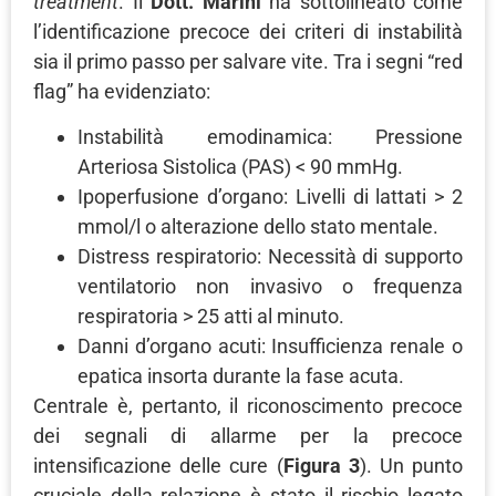
treatment
. Il
Dott. Marini
ha sottolineato come
l’identificazione precoce dei criteri di instabilità
sia il primo passo per salvare vite. Tra i segni “red
flag” ha evidenziato:
Instabilità emodinamica: Pressione
Arteriosa Sistolica (PAS) < 90 mmHg.
Ipoperfusione d’organo: Livelli di lattati > 2
mmol/l o alterazione dello stato mentale.
Distress respiratorio: Necessità di supporto
ventilatorio non invasivo o frequenza
respiratoria > 25 atti al minuto.
Danni d’organo acuti: Insufficienza renale o
epatica insorta durante la fase acuta.
Centrale è, pertanto, il riconoscimento precoce
dei segnali di allarme per la precoce
intensificazione delle cure (
Figura 3
). Un punto
cruciale della relazione è stato il rischio legato