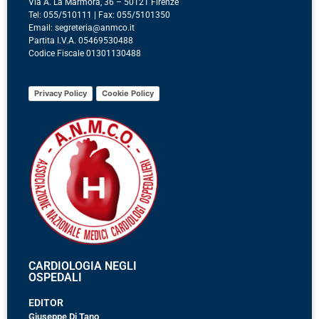
Via A. La Marmora, 36 – 50121 Firenze
Tel: 055/510111 | Fax: 055/5101350
Email: segreteria@anmco.it
Partita I.V.A. 05469530488
Codice Fiscale 01301130488
Privacy Policy
Cookie Policy
CARDIOLOGIA NEGLI
OSPEDALI
EDITOR
Giuseppe Di Tano