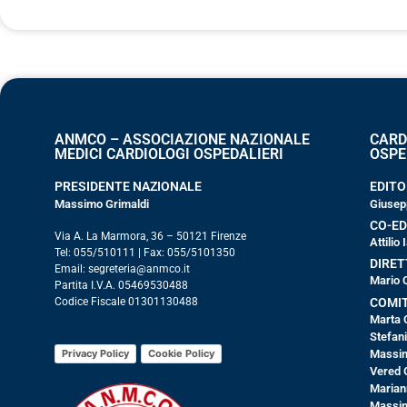
ANMCO – ASSOCIAZIONE NAZIONALE
CARD
MEDICI CARDIOLOGI OSPEDALIERI
OSPE
PRESIDENTE NAZIONALE
EDITO
Massimo Grimaldi
Giusep
CO-ED
Via A. La Marmora, 36 – 50121 Firenze
Attilio
Tel: 055/510111 | Fax: 055/5101350
DIRET
Email: segreteria@anmco.it
Mario 
Partita I.V.A. 05469530488
COMIT
Codice Fiscale 01301130488
Marta 
Stefan
Privacy Policy
Cookie Policy
Massim
Vered 
Marian
Massim