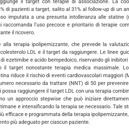
giunge il target con terapie di associazione. La coor
 di pazienti a target, salito al 31% al follow-up di un 
o imputata a una presunta intolleranza alle statine (r
 si raccomanda l’uso precoce e prioritario di terapie c
rante il ricovero.
le alla terapia ipolipemizzante, che prevede la valutazi
di colesterolo LDL e il target da raggiungere. Le linee g
ta di ezetimibe e acido bempedoico, riservando gli inibitor
no il target nonostante terapia medica massimale. 
ina riduce il rischio di eventi cardiovascolari maggiori (
umero necessario da trattare (NNT) di 50 per prevenire
nti possa raggiungere il target LDL con una terapia combin
o un approccio stepwise che può iniziare direttame
timane e intensificando la terapia se necessario. Tale str
iù efficace e programmata della terapia ipolipemizzante,
mento più adeguato per ciascun paziente.