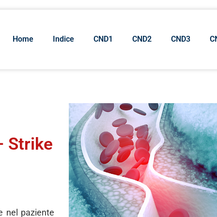
Home
Indice
CND1
CND2
CND3
C
 Strike
e nel paziente