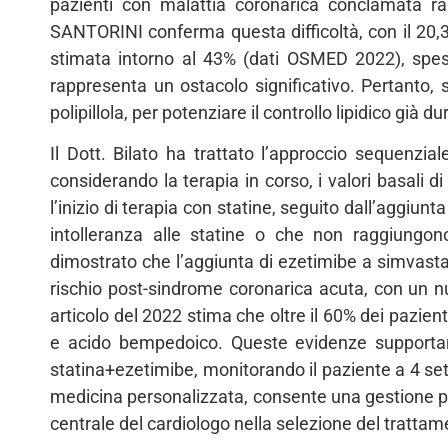
pazienti con malattia coronarica conclamata rag
SANTORINI conferma questa difficoltà, con il 20,3%
stimata intorno al 43% (dati OSMED 2022), spess
rappresenta un ostacolo significativo. Pertanto,
polipillola, per potenziare il controllo lipidico già du
Il Dott. Bilato ha trattato l’approccio sequenzia
considerando la terapia in corso, i valori basali 
l’inizio di terapia con statine, seguito dall’aggiun
intolleranza alle statine o che non raggiungo
dimostrato che l’aggiunta di ezetimibe a simvastat
rischio post-sindrome coronarica acuta, con un n
articolo del 2022 stima che oltre il 60% dei pazie
e acido bempedoico. Queste evidenze supportan
statina+ezetimibe, monitorando il paziente a 4 set
medicina personalizzata, consente una gestione p
centrale del cardiologo nella selezione del tratta