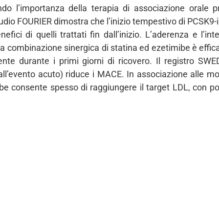
ndo l’importanza della terapia di associazione orale p
tudio FOURIER dimostra che l’inizio tempestivo di PCSK9-in
efici di quelli trattati fin dall’inizio. L’aderenza e l’in
La combinazione sinergica di statina ed ezetimibe è effi
nte durante i primi giorni di ricovero. Il registro 
l’evento acuto) riduce i MACE. In associazione alle modif
mibe consente spesso di raggiungere il target LDL, con po