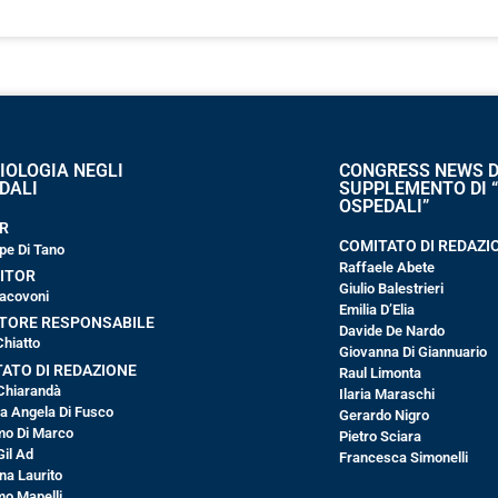
IOLOGIA NEGLI
CONGRESS NEWS D
DALI
SUPPLEMENTO DI 
OSPEDALI”
R
COMITATO DI REDAZI
pe Di Tano
Raffaele Abete
ITOR
Giulio Balestrieri
 Iacovoni
Emilia D’Elia
TORE RESPONSABILE
Davide De Nardo
Chiatto
Giovanna Di Giannuario
ATO DI REDAZIONE
Raul Limonta
Chiarandà
Ilaria Maraschi
ia Angela Di Fusco
Gerardo Nigro
o Di Marco
Pietro Sciara
Gil Ad
Francesca Simonelli
na Laurito
o Mapelli