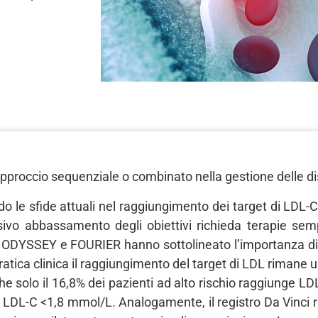
l’approccio sequenziale o combinato nella gestione delle di
do le sfide attuali nel raggiungimento dei target di LDL-C
ivo abbassamento degli obiettivi richieda terapie sem
CL, ODYSSEY e FOURIER hanno sottolineato l’importanza d
a pratica clinica il raggiungimento del target di LDL rimane
e solo il 16,8% dei pazienti ad alto rischio raggiunge L
ge LDL-C <1,8 mmol/L. Analogamente, il registro Da Vinci r