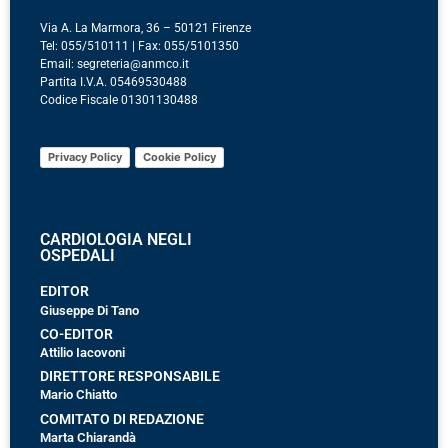
Via A. La Marmora, 36 – 50121 Firenze
Tel: 055/510111 | Fax: 055/5101350
Email: segreteria@anmco.it
Partita I.V.A. 05469530488
Codice Fiscale 01301130488
Privacy Policy
Cookie Policy
CARDIOLOGIA NEGLI
OSPEDALI
EDITOR
Giuseppe Di Tano
CO-EDITOR
Attilio Iacovoni
DIRETTORE RESPONSABILE
Mario Chiatto
COMITATO DI REDAZIONE
Marta Chiarandà