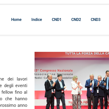
Home
Indice
CND1
CND2
CND3
e dei lavori
e degli eventi
 fellow fino al
oro che hanno
 prossimo anno